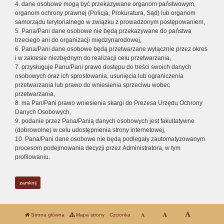
4. dane osobowe mogą być przekazywane organom państwowym,
organom ochrony prawnej (Policja, Prokuratura, Sąd) lub organom
samorządu terytorialnego w związku z prowadzonym postępowaniem,
5. Pana/Pani dane osobowe nie będą przekazywane do państwa
trzeciego ani do organizacji międzynarodowej,
6. Pana/Pani dane osobowe będą przetwarzane wyłącznie przez okres
i w zakresie niezbędnym do realizacji celu przetwarzania,
7. przysługuje Panu/Pani prawo dostępu do treści swoich danych
osobowych oraz ich sprostowania, usunięcia lub ograniczenia
przetwarzania lub prawo do wniesienia sprzeciwu wobec
przetwarzania,
8. ma Pan/Pani prawo wniesienia skargi do Prezesa Urzędu Ochrony
Danych Osobowych,
9. podanie przez Pana/Panią danych osobowych jest fakultatywne
(dobrowolne) w celu udostępnienia strony internetowej,
10. Pana/Pani dane osobowe nie będą podlegały zautomatyzowanym
procesom podejmowania decyzji przez Administratora, w tym
profilowaniu.
zamknij
Strona główna
Mapa strony
Czcionka