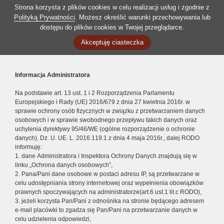
Strona korzysta z plików cookies w celu realizacji usług i zgodnie z
Polityką Prywatności
. Możesz określić warunki przechowywania lub
dostępu do plików cookies w Twojej przeglądarce.
Akceptuję ciasteczka
Informacja Administratora
Na podstawie art. 13 ust. 1 i 2 Rozporządzenia Parlamentu
Europejskiego i Rady (UE) 2016/679 z dnia 27 kwietnia 2016r. w
sprawie ochrony osób fizycznych w związku z przetwarzaniem danych
osobowych i w sprawie swobodnego przepływu takich danych oraz
uchylenia dyrektywy 95/46/WE (ogólne rozporządzenie o ochronie
danych), Dz. U. UE. L. 2016.119.1 z dnia 4 maja 2016r., dalej RODO
informuję:
1. dane Administratora i Inspektora Ochrony Danych znajdują się w
linku „Ochrona danych osobowych”,
2. Pana/Pani dane osobowe w postaci adresu IP, są przetwarzane w
celu udostępniania strony internetowej oraz wypełnienia obowiązków
prawnych spoczywających na administratorze(art.6 ust.1 lit.c RODO),
3. jeżeli korzysta Pan/Pani z odnośnika na stronie będącego adresem
e-mail placówki to zgadza się Pan/Pani na przetwarzanie danych w
celu udzielenia odpowiedzi,