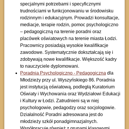
specjalnymi potrzebami i specyficznymi
trudnościami w funkcjonowaniu w środowisku
rodzinnym i edukacyjnym. Prowadzi konsultacje,
mediacje, terapie rodzin, pomoc psychologiczno
– pedagogiczną na terenie poradni oraz
placówek oświatowych na terenie miasta Łodzi.
Pracownicy posiadają wysokie kwalifikacje
zawodowe. Systematycznie dokształcają się i
zdobywają nowe kwalifikacje. Większość kadry
to nauczyciele dyplomowani.
Poradnia Psychologiczno - Pedagogiczna
dla
Młodzieży przy ul. Wyszyńskiego 86. Poradnia
jest instytucją oświatową, podległą Kuratorium
Oświaty i Wychowania oraz Wydziałowi Edukacji
i Kultury w Łodzi. Zatrudnieni są w niej
psychologowie, pedagodzy oraz socjologowie.
Działalność Poradni adresowana jest do
młodzieży szkół ponadgimnazjalnych.
Współpracuje również z grupami klasowymi,