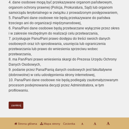
4. dane osobowe mogą być przekazywane organom państwowym,
organom ochrony prawnej (Policja, Prokuratura, Sąd) lub organom
samorządu terytorialnego w związku z prowadzonym postępowaniem,
5. Pana/Pani dane osobowe nie będą przekazywane do państwa
trzeciego ani do organizacji międzynarodowej,
6. Pana/Pani dane osobowe będą przetwarzane wyłącznie przez okres
i w zakresie niezbędnym do realizacji celu przetwarzania,
7. przysługuje Panu/Pani prawo dostępu do treści swoich danych
osobowych oraz ich sprostowania, usunięcia lub ograniczenia
przetwarzania lub prawo do wniesienia sprzeciwu wobec
przetwarzania,
8. ma Pan/Pani prawo wniesienia skargi do Prezesa Urzędu Ochrony
Danych Osobowych,
9. podanie przez Pana/Panią danych osobowych jest fakultatywne
(dobrowolne) w celu udostępnienia strony internetowej,
10. Pana/Pani dane osobowe nie będą podlegały zautomatyzowanym
procesom podejmowania decyzji przez Administratora, w tym
profilowaniu.
zamknij
Strona główna
Mapa strony
Czcionka