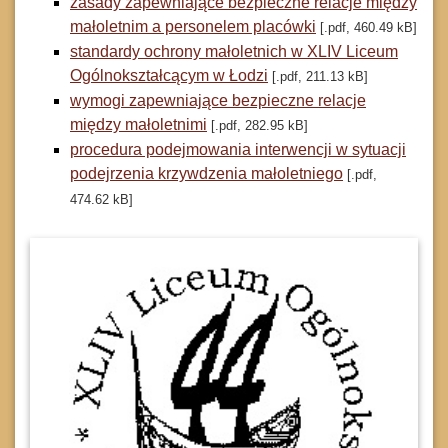
zasady zapewniające bezpieczne relacje między
małoletnim a personelem placówki
[.pdf, 460.49 kB]
standardy ochrony małoletnich w XLIV Liceum
Ogólnokształcącym w Łodzi
[.pdf, 211.13 kB]
wymogi zapewniające bezpieczne relacje
między małoletnimi
[.pdf, 282.95 kB]
procedura podejmowania interwencji w sytuacji
podejrzenia krzywdzenia małoletniego
[.pdf,
474.62 kB]