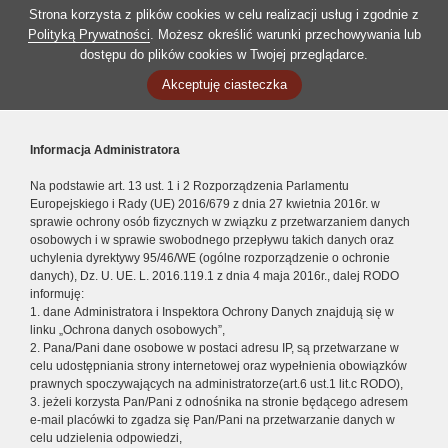
Strona korzysta z plików cookies w celu realizacji usług i zgodnie z
Polityką Prywatności
. Możesz określić warunki przechowywania lub
dostępu do plików cookies w Twojej przeglądarce.
Akceptuję ciasteczka
Informacja Administratora
Na podstawie art. 13 ust. 1 i 2 Rozporządzenia Parlamentu
Europejskiego i Rady (UE) 2016/679 z dnia 27 kwietnia 2016r. w
sprawie ochrony osób fizycznych w związku z przetwarzaniem danych
osobowych i w sprawie swobodnego przepływu takich danych oraz
uchylenia dyrektywy 95/46/WE (ogólne rozporządzenie o ochronie
danych), Dz. U. UE. L. 2016.119.1 z dnia 4 maja 2016r., dalej RODO
informuję:
1. dane Administratora i Inspektora Ochrony Danych znajdują się w
linku „Ochrona danych osobowych”,
2. Pana/Pani dane osobowe w postaci adresu IP, są przetwarzane w
celu udostępniania strony internetowej oraz wypełnienia obowiązków
prawnych spoczywających na administratorze(art.6 ust.1 lit.c RODO),
3. jeżeli korzysta Pan/Pani z odnośnika na stronie będącego adresem
e-mail placówki to zgadza się Pan/Pani na przetwarzanie danych w
celu udzielenia odpowiedzi,