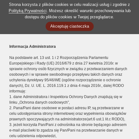
Strona korzysta z plików cookies w celu realizacji usług i zgodnie z
Polityką Prywatności
. Możesz określić warunki przechowywania lub
dostępu do plików cookies w Twojej przeglądarce.
Akceptuję ciasteczka
Informacja Administratora
Na podstawie art. 13 ust. 1 i 2 Rozporządzenia Parlamentu
Europejskiego i Rady (UE) 2016/679 z dnia 27 kwietnia 2016r. w
sprawie ochrony osób fizycznych w związku z przetwarzaniem danych
osobowych i w sprawie swobodnego przepływu takich danych oraz
uchylenia dyrektywy 95/46/WE (ogólne rozporządzenie o ochronie
danych), Dz. U. UE. L. 2016.119.1 z dnia 4 maja 2016r., dalej RODO
informuję:
1. dane Administratora i Inspektora Ochrony Danych znajdują się w
linku „Ochrona danych osobowych”,
2. Pana/Pani dane osobowe w postaci adresu IP, są przetwarzane w
celu udostępniania strony internetowej oraz wypełnienia obowiązków
prawnych spoczywających na administratorze(art.6 ust.1 lit.c RODO),
3. jeżeli korzysta Pan/Pani z odnośnika na stronie będącego adresem
e-mail placówki to zgadza się Pan/Pani na przetwarzanie danych w
celu udzielenia odpowiedzi,