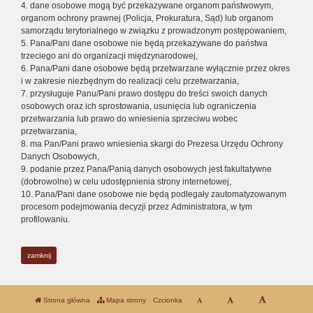
4. dane osobowe mogą być przekazywane organom państwowym,
organom ochrony prawnej (Policja, Prokuratura, Sąd) lub organom
samorządu terytorialnego w związku z prowadzonym postępowaniem,
5. Pana/Pani dane osobowe nie będą przekazywane do państwa
trzeciego ani do organizacji międzynarodowej,
6. Pana/Pani dane osobowe będą przetwarzane wyłącznie przez okres
i w zakresie niezbędnym do realizacji celu przetwarzania,
7. przysługuje Panu/Pani prawo dostępu do treści swoich danych
osobowych oraz ich sprostowania, usunięcia lub ograniczenia
przetwarzania lub prawo do wniesienia sprzeciwu wobec
przetwarzania,
8. ma Pan/Pani prawo wniesienia skargi do Prezesa Urzędu Ochrony
Danych Osobowych,
9. podanie przez Pana/Panią danych osobowych jest fakultatywne
(dobrowolne) w celu udostępnienia strony internetowej,
10. Pana/Pani dane osobowe nie będą podlegały zautomatyzowanym
procesom podejmowania decyzji przez Administratora, w tym
profilowaniu.
zamknij
Strona główna
Mapa strony
Czcionka