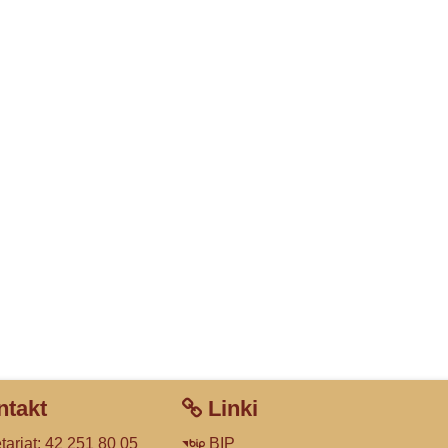
takt
Linki
tariat: 42 251 80 05
BIP