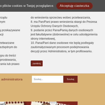
o plików cookies w Twojej przeglądarce.
Akceptuję ciasteczka
orządu
do wniesienia sprzeciwu wobec przetwarzania,
onym
8. ma Pan/Pani prawo wniesienia skargi do Prezesa
Urzędu Ochrony Danych Osobowych,
dą przekazywane
9. podanie przez Pana/Panią danych osobowych
cji
jest fakultatywne (dobrowolne) w celu udostępnienia
strony internetowej,
zetwarzane
10. Pana/Pani dane osobowe nie będą podlegały
niezbędnym do
zautomatyzowanym procesom podejmowania
decyzji przez Administratora, w tym profilowaniu.
ępu do treści
prostowania,
zamknij
zania lub prawo
 administratora
Fraza