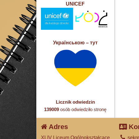
UNICEF
Українською – тут
Licznik odwiedzin
139009
osób odwiedziło stronę
Adres
Kon
XLIV Liceum Ogólnokształcące
sekre