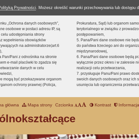
Polityką Prywatności
. Możesz określić warunki przechowywania lub dostępu d
 linku „Ochrona danych osobowych”,
Prokuratura, Sąd) lub organom sam
ne osobowe w postaci adresu IP, są
terytorialnego w związku z prowadz
 celu udostępniania strony
postępowaniem,
raz wypełnienia obowiązków
5. Pana/Pani dane osobowe nie bę
ywających na administratorze(art.6
do państwa trzeciego ani do organiza
),
międzynarodowej,
sta Pan/Pani z odnośnika na stronie
6. Pana/Pani dane osobowe będą pr
em e-mail placówki to zgadza się
wyłącznie przez okres i w zakresie 
zetwarzanie danych w celu
realizacji celu przetwarzania,
owiedzi,
7. przysługuje Panu/Pani prawo dost
we mogą być przekazywane organom
swoich danych osobowych oraz ich s
ganom ochrony prawnej (Policja,
usunięcia lub ograniczenia przetwar
na główna
Mapa strony
Czcionka
Kontrast
Informacja
ólnokształcące