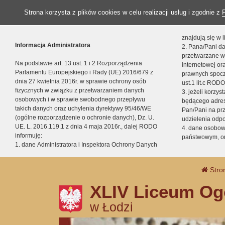
Strona korzysta z plików cookies w celu realizacji usług i zgodnie z
znajdują się w
Informacja Administratora
2. Pana/Pani da
przetwarzane w
Na podstawie art. 13 ust. 1 i 2 Rozporządzenia
internetowej o
Parlamentu Europejskiego i Rady (UE) 2016/679 z
prawnych spocz
dnia 27 kwietnia 2016r. w sprawie ochrony osób
ust.1 lit.c RODO
fizycznych w związku z przetwarzaniem danych
3. jeżeli korzy
osobowych i w sprawie swobodnego przepływu
będącego adres
takich danych oraz uchylenia dyrektywy 95/46/WE
Pan/Pani na pr
(ogólne rozporządzenie o ochronie danych), Dz. U.
udzielenia odp
UE. L. 2016.119.1 z dnia 4 maja 2016r., dalej RODO
4. dane osobo
informuję:
państwowym, or
1. dane Administratora i Inspektora Ochrony Danych
Stro
XLIV Liceum Og
w Łodzi